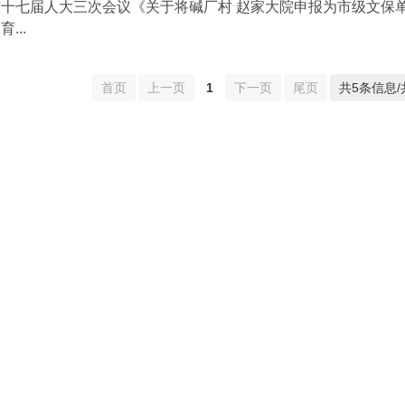
市十七届人大三次会议《关于将碱厂村 赵家大院申报为市级文保
育...
首页
上一页
1
下一页
尾页
共5条信息/