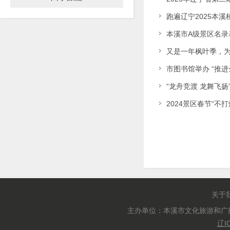
跑遍辽宁2025本
本溪市A级景区名录表
又是一年枫叶季，
市图书馆举办 “推
“龙舟竞渡 龙舞飞
2024景区春节“不打
关于
主办单位：本溪市文化旅游和广
辽I